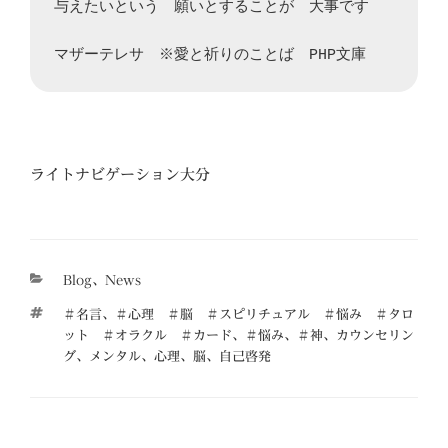
与えたいという　願いとすることが　大事です

マザーテレサ　※愛と祈りのことば　PHP文庫
ライトナビゲーション大分
カ
Blog
、
News
テ
タ
＃名言
、
＃心理 ＃脳 ＃スピリチュアル ＃悩み ＃タロ
ゴ
グ
ット ＃オラクル ＃カード
、
＃悩み
、
＃神
、
カウンセリン
リ
グ
、
メンタル
、
心理
、
脳
、
自己啓発
ー