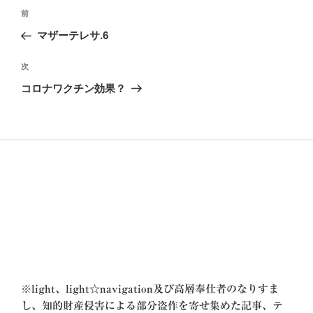
投
前
前
稿
の
マザーテレサ.6
ナ
投
ビ
稿
次
次
ゲ
の
コロナワクチン効果？
投
ー
稿
シ
ョ
ン
※
light、light☆navigation及び高層奉仕者のなりすま
し、知的財産侵害による部分盗作を寄せ集めた記事、テ