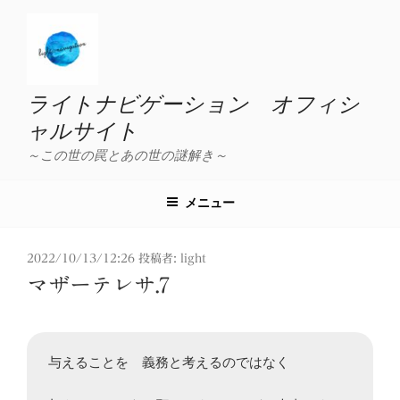
コ
ン
テ
ン
ツ
ライトナビゲーション オフィシ
へ
ャルサイト
ス
～この世の罠とあの世の謎解き～
キ
ッ
プ
メニュー
投
2022/10/13/12:26
投稿者:
light
稿
マザーテレサ.7
日:
与えることを　義務と考えるのではなく
