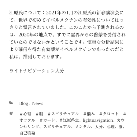
江原氏について：2021年の1月の江原氏の新春講演会に
て、世界で初めてイベルメクチンの有効性についてはっ
きりと霊言されていました。このことから予測されるの
は、2020年の地点で、すでに霊界からの啓蒙を受信され
ていたのではないかということです。慎重な分析結果に
より確信を得た有効薬がイベルメクチンであったのだと
私は、推測しております。
ライトナビゲーション大分
カ
Blog
、
News
テ
タ
＃心理 ＃脳 ＃スピリチュアル ＃悩み ＃タロット ＃
ゴ
グ
オラクル ＃カード
、
＃江原啓之
、
lightnavigation
、
カウ
リ
ンセリング
、
スピリチュアル
、
メンタル
、
大分
、
心理
、
脳
、
ー
自己啓発