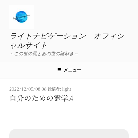
コ
ン
テ
ン
ツ
ライトナビゲーション オフィシ
へ
ャルサイト
ス
～この世の罠とあの世の謎解き～
キ
ッ
プ
メニュー
投
2022/12/05/08:08
投稿者:
light
稿
自分のための霊学.4
日: