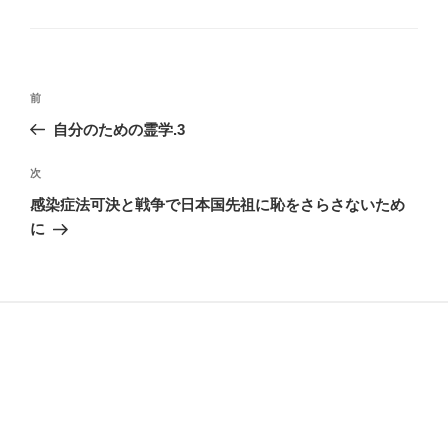
投
前
前
稿
の
自分のための霊学.3
ナ
投
ビ
稿
次
次
ゲ
の
感染症法可決と戦争で日本国先祖に恥をさらさないため
投
ー
に
稿
シ
ョ
ン