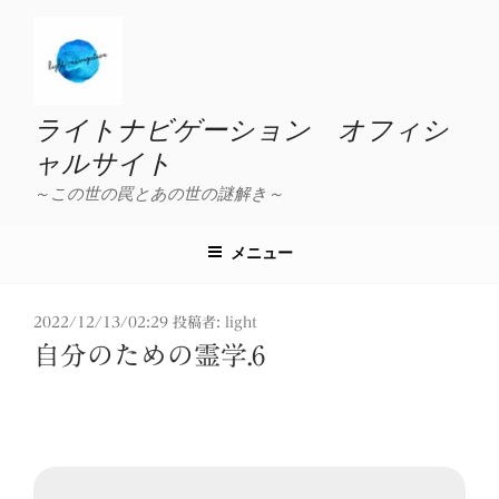
コ
ン
テ
ン
ツ
ライトナビゲーション オフィシ
へ
ャルサイト
ス
～この世の罠とあの世の謎解き～
キ
ッ
プ
メニュー
投
2022/12/13/02:29
投稿者:
light
稿
自分のための霊学.6
日: