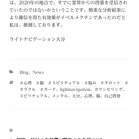
は、2020年の地点で、すでに霊界からの啓蒙を受信され
ていたのではないかということです。慎重な分析結果に
より確信を得た有効薬がイベルメクチンであったのだと
私は、推測しております。
ライトナビゲーション大分
カ
Blog
、
News
テ
タ
＃心理 ＃脳 ＃スピリチュアル ＃悩み ＃タロット ＃
ゴ
グ
オラクル ＃カード
、
lightnavigation
、
カウンセリング
、
リ
スピリチュアル
、
メンタル
、
大分
、
心理
、
脳
、
自己啓発
ー
投
前
前
稿
の