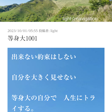
投
2023/10/01/05:55
投稿者:
light
稿
等身大1001
日:
出来ない約束はしない
自分を大きく見せない
等身大の自分で 人生にトラ
イする。