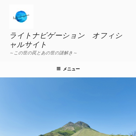
コ
ン
テ
ン
ツ
ライトナビゲーション オフィシ
へ
ャルサイト
ス
～この世の罠とあの世の謎解き～
キ
ッ
プ
メニュー