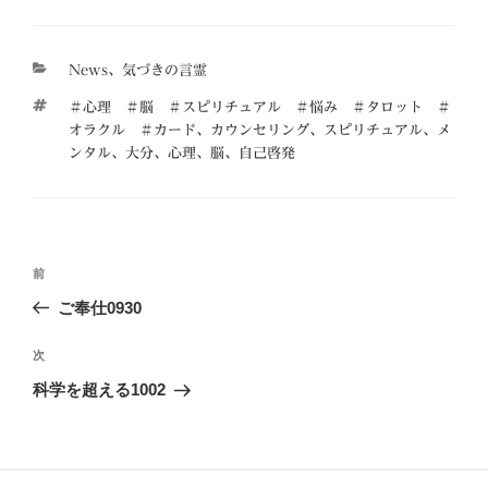
カ
News
、
気づきの言霊
テ
タ
＃心理 ＃脳 ＃スピリチュアル ＃悩み ＃タロット ＃
ゴ
グ
オラクル ＃カード
、
カウンセリング
、
スピリチュアル
、
メ
リ
ンタル
、
大分
、
心理
、
脳
、
自己啓発
ー
投
前
前
稿
の
ご奉仕0930
ナ
投
ビ
稿
次
次
ゲ
の
科学を超える1002
投
ー
稿
シ
ョ