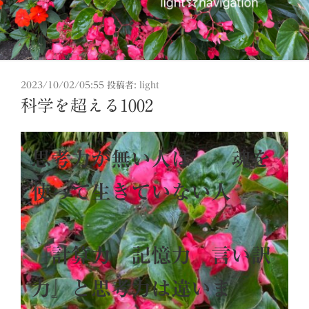
投
2023/10/02/05:55
投稿者:
light
稿
科学を超える1002
日:
思考力が無い人は 魂を
使って生きていない人
『
計算力 記憶力 言い訳
力』と思考力は違いま