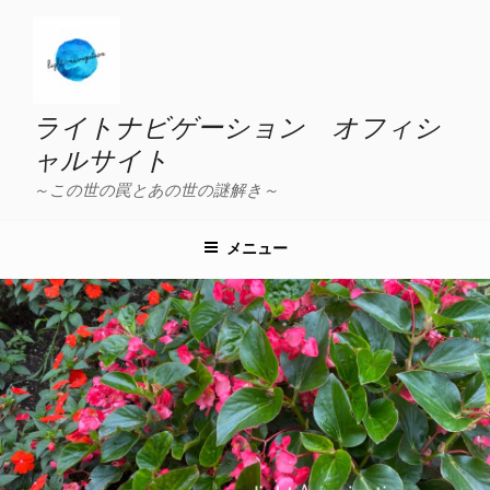
コ
ン
テ
ン
ツ
ライトナビゲーション オフィシ
へ
ャルサイト
ス
～この世の罠とあの世の謎解き～
キ
ッ
プ
メニュー