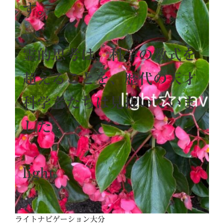
す。
霊的思考は、科学の数式を
超えることを、歴代の天才
科学者たちは見抜いていま
した。
light
ライトナビゲーション大分