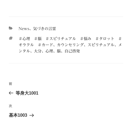
カ
News
、
気づきの言霊
テ
タ
＃心理 ＃脳 ＃スピリチュアル ＃悩み ＃タロット ＃
ゴ
グ
オラクル ＃カード
、
カウンセリング
、
スピリチュアル
、
メ
リ
ンタル
、
大分
、
心理
、
脳
、
自己啓発
ー
投
前
前
稿
の
等身大1001
ナ
投
ビ
稿
次
次
ゲ
の
基本1003
投
ー
稿
シ