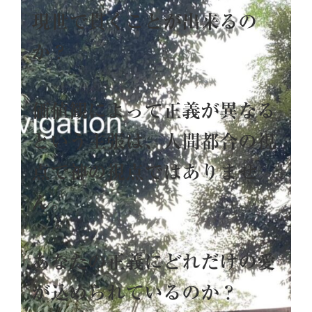
現世で貫くことが出来るの
か？
価値観によって正義が異なる
という主張は、人間都合の視
点で神の視点ではありませ
ん。
あなたの正義にどれだけの愛
が込められているのか？