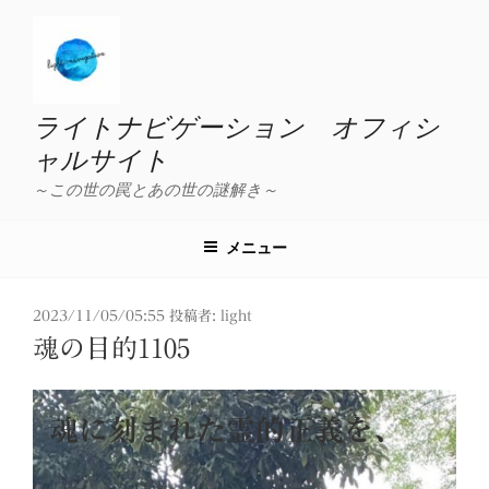
コ
ン
テ
ン
ツ
ライトナビゲーション オフィシ
へ
ャルサイト
ス
～この世の罠とあの世の謎解き～
キ
ッ
プ
メニュー
投
2023/11/05/05:55
投稿者:
light
稿
魂の目的1105
日:
魂に刻まれた霊的正義を、