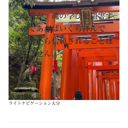
その愛が、魂の学びを阻害す
るのであればいくら拝んで
も、神から信頼されることは
ありません。
light
ライトナビゲーション大分