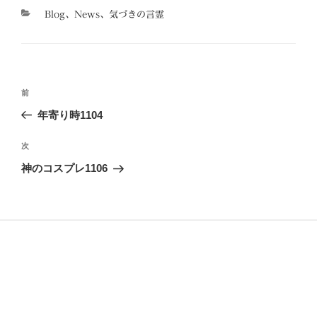
カ
Blog
、
News
、
気づきの言霊
テ
ゴ
リ
ー
投
前
前
稿
の
年寄り時1104
ナ
投
ビ
稿
次
次
ゲ
の
神のコスプレ1106
投
ー
稿
シ
ョ
ン