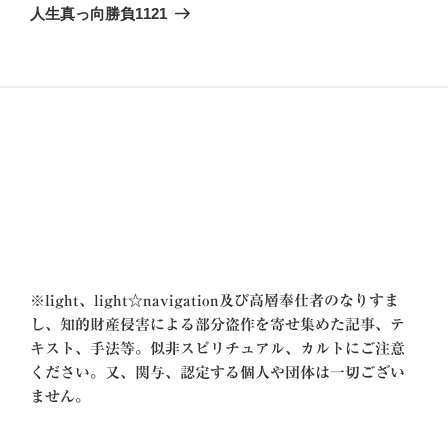
ゲ
の
人生真っ向勝負1121
投
ー
稿
シ
ョ
ン
※
light、light☆navigation及び高層奉仕者のなりすま
し、知的財産侵害による部分盗作を寄せ集めた記事、テ
キスト、手法等。似非スピリチュアル、カルトにご注意
ください。又、関与、認定する個人や団体は一切ござい
ません。