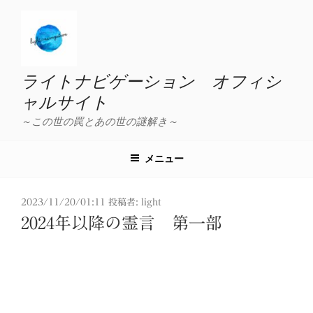
コ
ン
テ
ン
ツ
ライトナビゲーション オフィシ
へ
ャルサイト
ス
～この世の罠とあの世の謎解き～
キ
ッ
プ
メニュー
投
2023/11/20/01:11
投稿者:
light
稿
2024年以降の霊言 第一部
日: