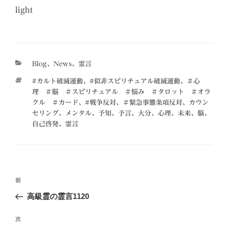
light
カ
Blog
、
News
、
霊言
テ
タ
#カルト破滅運動
、
#似非スピリチュアル破滅運動
、
＃心
ゴ
グ
理 ＃脳 ＃スピリチュアル ＃悩み ＃タロット ＃オラ
リ
クル ＃カード
、
#戦争反対
、
＃緊急事態条項反対
、
カウン
ー
セリング
、
メンタル
、
予知
、
予言
、
大分
、
心理
、
未来
、
脳
、
自己啓発
、
霊言
投
前
前
稿
の
高級霊の霊言1120
ナ
投
ビ
稿
次
次