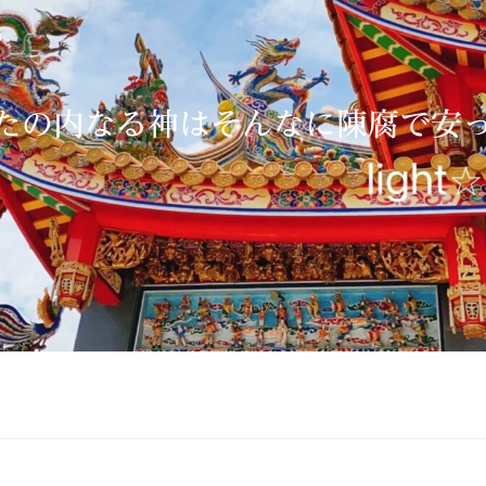
よ。
たの内なる神はそんなに陳腐で安