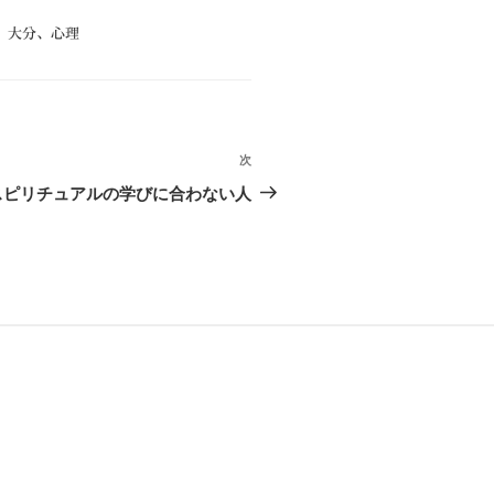
、
大分
、
心理
次
次
の
スピリチュアルの学びに合わない人
投
稿