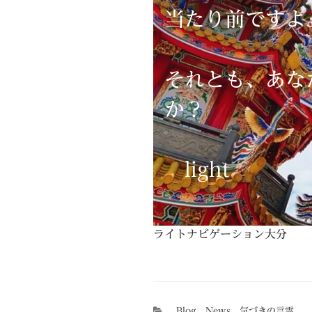
当たり前です
それとも、あな
か？
light
ライトナビゲーション大分
カ
Blog
、
News
、
気づきの言霊