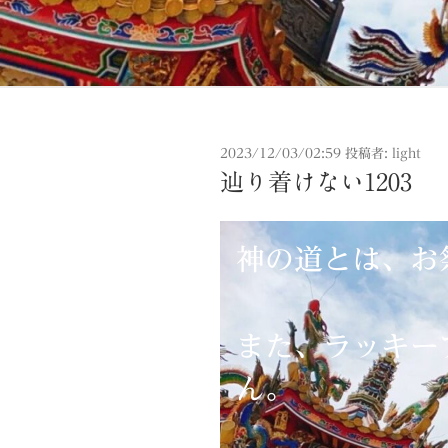
投
2023/12/03/02:59
投稿者:
light
稿
辿り着けない1203
日:
神の道とは、お
また、ラッキー
ん。