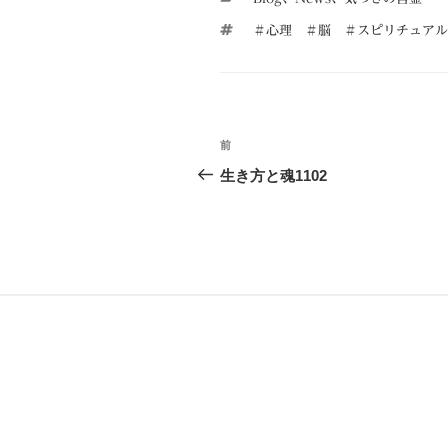
テ
タ
＃心理 ＃脳 ＃スピリチュアル
ゴ
グ
リ
ー
投
前
前
稿
の
生き方と魂1102
投
ナ
稿
ビ
ゲ
ー
シ
ョ
ン