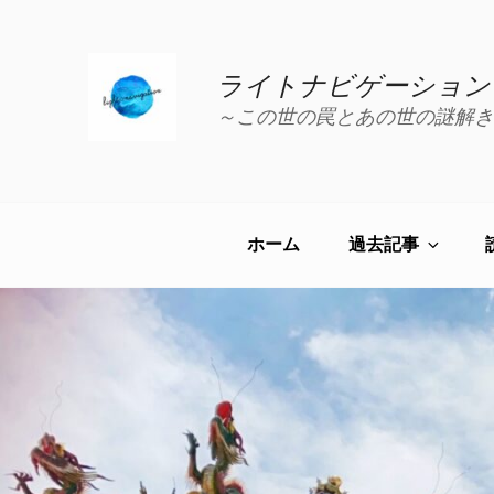
コ
ン
テ
ライトナビゲーション
ン
～この世の罠とあの世の謎解き
ツ
へ
ス
キ
ッ
ホーム
過去記事
プ