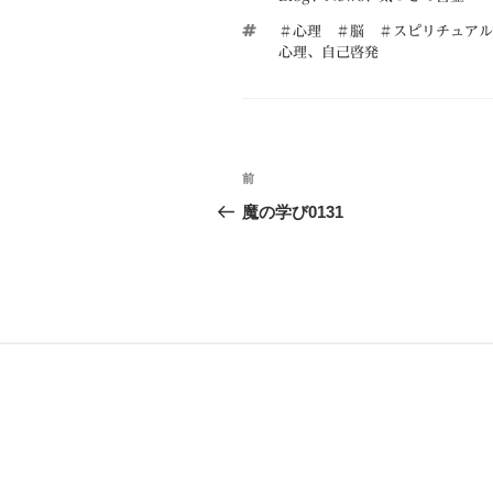
テ
タ
＃心理 ＃脳 ＃スピリチュアル
ゴ
グ
心理
、
自己啓発
リ
ー
投
前
前
稿
の
魔の学び0131
投
ナ
稿
ビ
ゲ
ー
シ
ョ
ン