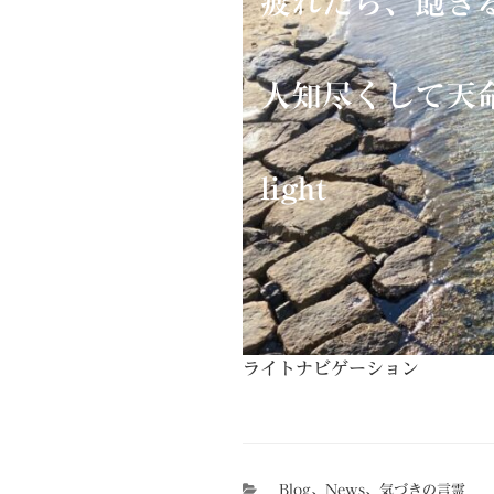
疲れたら、飽き
人知尽くして天
light
ライトナビゲーション
カ
Blog
、
News
、
気づきの言霊