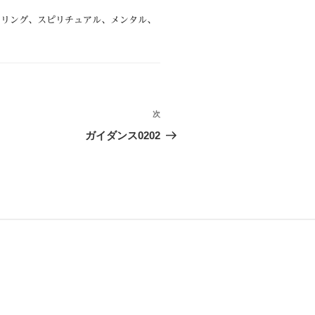
セリング
、
スピリチュアル
、
メンタル
、
次
次
の
ガイダンス0202
投
稿