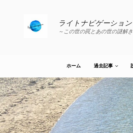
コ
ン
テ
ライトナビゲーション
ン
～この世の罠とあの世の謎解き
ツ
へ
ス
キ
ッ
ホーム
過去記事
プ