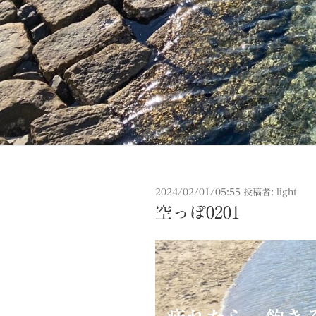
投
2024/02/01/05:55
投稿者:
light
稿
空っぽ0201
日: