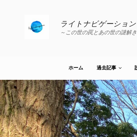
コ
ン
テ
ライトナビゲーション
ン
～この世の罠とあの世の謎解き
ツ
へ
ス
キ
ッ
ホーム
過去記事
プ