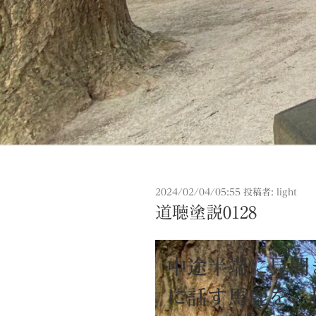
投
2024/02/04/05:55
投稿者:
light
稿
道聴塗説0128
日:
中途半端に見聞
に話す馬鹿を、