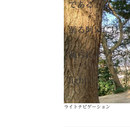
である。
踊る阿呆に
踊らにゃソン
light
ライトナビゲーション