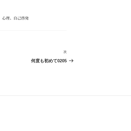
、
心理
、
自己啓発
次
次
の
何度も初めて0205
投
稿