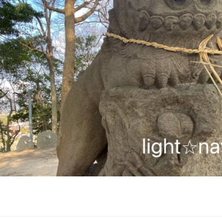
見る阿呆
ソン～