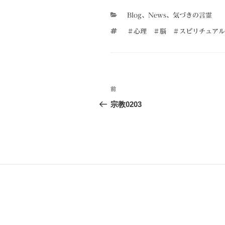
カ
Blog
、
News
、
気づきの言霊
テ
タ
＃心理 ＃脳 ＃スピリチュアル
ゴ
グ
リ
ー
投
前
前
稿
の
宗教0203
投
ナ
稿
ビ
ゲ
ー
シ
ョ