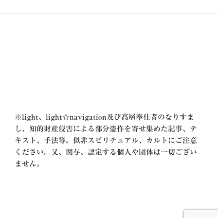
シ
ョ
ン
※
light、light☆navigation及び高層奉仕者のなりすま
し、知的財産侵害による部分盗作を寄せ集めた記事、テ
キスト、手法等。似非スピリチュアル、カルトにご注意
ください。又、関与、認定する個人や団体は一切ござい
ません。