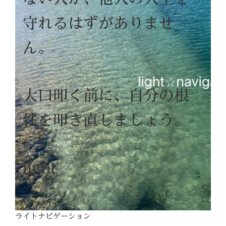
守れるはずがありませ
ん。
大口叩く前に、自分の根
性を叩き直しましょう。
light
ライトナビゲーション