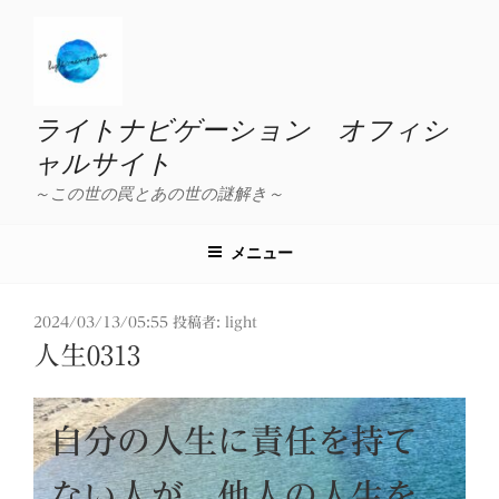
コ
ン
テ
ン
ツ
ライトナビゲーション オフィシ
へ
ャルサイト
ス
～この世の罠とあの世の謎解き～
キ
ッ
プ
メニュー
投
2024/03/13/05:55
投稿者:
light
稿
人生0313
日:
自分の人生に責任を持て
ない人が、他人の人生を