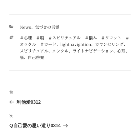
カ
News
、
気づきの言霊
テ
タ
＃心理 ＃脳 ＃スピリチュアル ＃悩み ＃タロット ＃
ゴ
グ
オラクル ＃カード
、
lightnavigation
、
カウンセリング
、
リ
スピリチュアル
、
メンタル
、
ライトナビゲーション
、
心理
、
ー
脳
、
自己啓発
投
前
前
稿
の
利他愛0312
ナ
投
ビ
稿
次
次
ゲ
の
Q自己愛の思い遣り0314
投
ー
稿