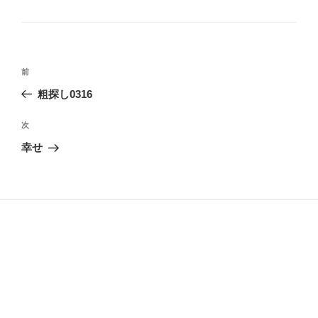
投
前
前
稿
の
粗探し0316
ナ
投
ビ
稿
次
次
ゲ
の
幸せ
投
ー
稿
シ
ョ
ン