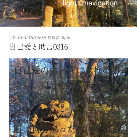
投
2024/03/16/05:55
投稿者:
light
稿
自己愛と助言0316
日:
自己愛の強い人は人様の事
より、自分を律しましょ
う。自分がされて嫌なこと
を受けている人を見掛けた
ら、自分だったら何を助言