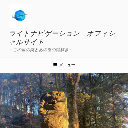
コ
ン
テ
ン
ツ
ライトナビゲーション オフィシ
へ
ャルサイト
ス
～この世の罠とあの世の謎解き～
キ
ッ
プ
メニュー