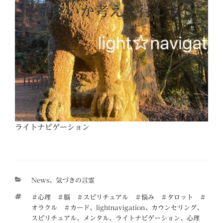
されたいか考え実行しまし
ょう。
light
ライトナビゲーション
カ
News
、
気づきの言霊
テ
タ
＃心理 ＃脳 ＃スピリチュアル ＃悩み ＃タロット ＃
ゴ
グ
オラクル ＃カード
、
lightnavigation
、
カウンセリング
、
リ
スピリチュアル
、
メンタル
、
ライトナビゲーション
、
心理
ー