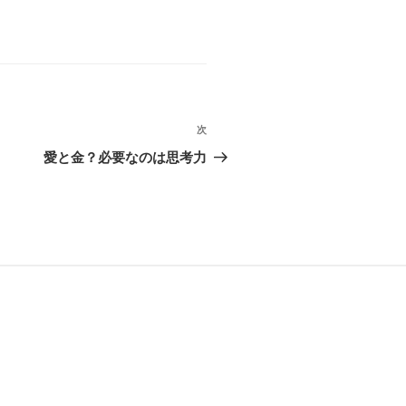
次
次
の
愛と金？必要なのは思考力
投
稿