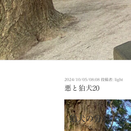
投
2024/10/05/08:08
投稿者:
light
稿
悪と狛犬20
日:
狛犬の分魂であ