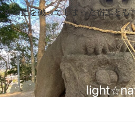
、神の掟を破ってしまった宿罪とも
す