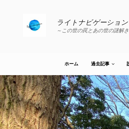
コ
ン
テ
ライトナビゲーション
ン
～この世の罠とあの世の謎解き
ツ
へ
ス
キ
ッ
ホーム
過去記事
プ