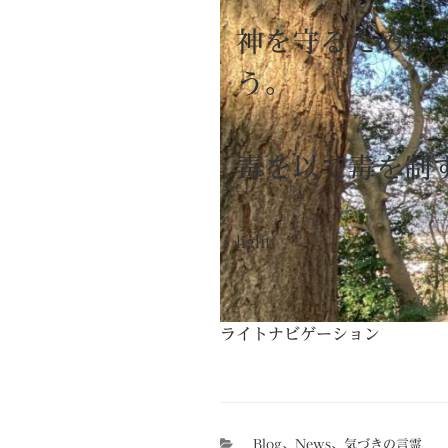
神を守るために
う。
毒を以て毒を制
light
ライトナビゲーション
カ
Blog
、
News
、
気づきの言霊