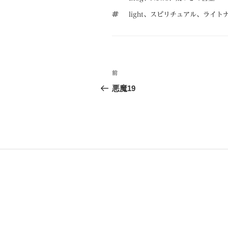
テ
タ
light、スピリチュアル、ライ
ゴ
グ
リ
ー
投
前
前
稿
の
悪魔19
投
ナ
稿
ビ
ゲ
ー
シ
ョ
ン