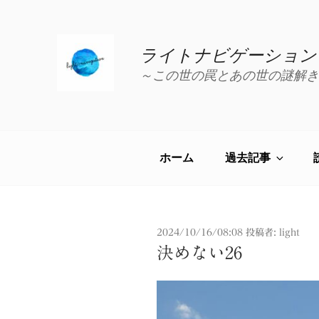
コ
ン
テ
ライトナビゲーション
ン
～この世の罠とあの世の謎解き
ツ
へ
ス
キ
ッ
ホーム
過去記事
プ
投
2024/10/16/08:08
投稿者:
light
稿
決めない26
日: