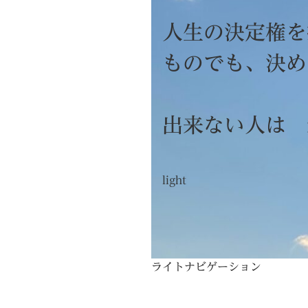
人生の決定権を
ものでも、決
出来ない人は
light
ライトナビゲーション