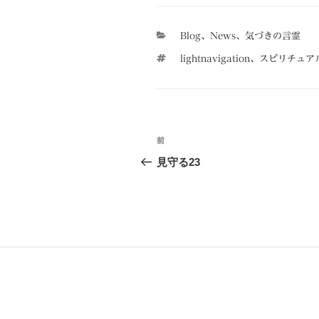
カ
Blog
、
News
、
気づきの言霊
テ
タ
lightnavigation、ス
ゴ
グ
リ
ー
投
前
前
稿
の
見守る23
投
ナ
稿
ビ
ゲ
ー
シ
ョ