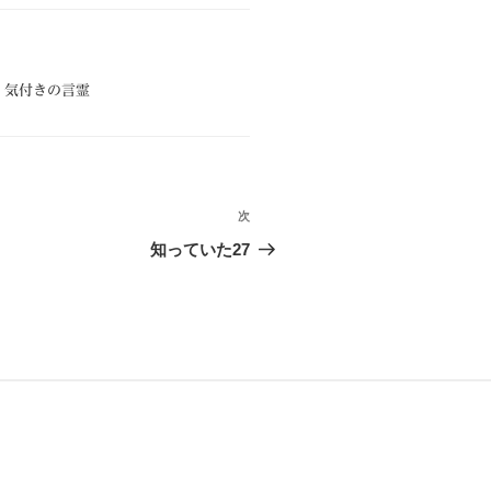
ン、気付きの言霊
次
次
の
知っていた27
投
稿