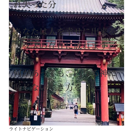
れ失った分
あなたは人を幸せに出来る
プラスの存在に成れます。
何があっても、内なる神に
恥じない生き方を
light
ライトナビゲーション