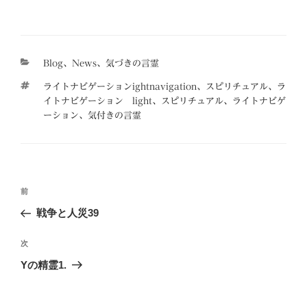
カ
Blog
、
News
、
気づきの言霊
テ
タ
ライトナビゲーションightnavigation、スピリチュアル、ラ
ゴ
グ
イトナビゲーション light、スピリチュアル、ライトナビゲ
リ
ーション、気付きの言霊
ー
投
前
前
稿
の
戦争と人災39
ナ
投
ビ
稿
次
次
ゲ
の
Yの精霊1.
投
ー
稿
シ