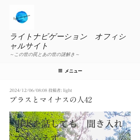
コ
ン
テ
ン
ツ
ライトナビゲーション オフィシ
へ
ャルサイト
ス
～この世の罠とあの世の謎解き～
キ
ッ
プ
メニュー
投
2024/12/06/08:08
投稿者:
light
稿
プラスとマイナスの人42
日:
事実を話しても 聞き入れ
てもらえず