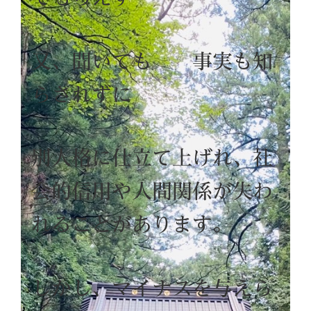
又、聞いても 事実も知
らされずに
別人格に仕立て上げれ、社
会的信用や人間関係が失わ
れることがあります。
しかし、マイナスを与えら