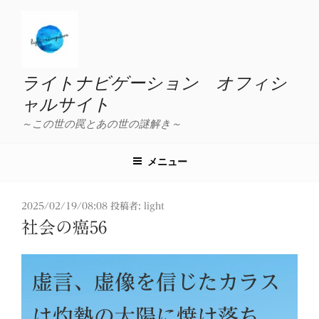
コ
ン
テ
ン
ツ
ライトナビゲーション オフィシ
へ
ャルサイト
ス
～この世の罠とあの世の謎解き～
キ
ッ
プ
メニュー
投
2025/02/19/08:08
投稿者:
light
稿
社会の癌56
日:
虚言、虚像を信じたカラス
は灼熱の太陽に焼け落ち