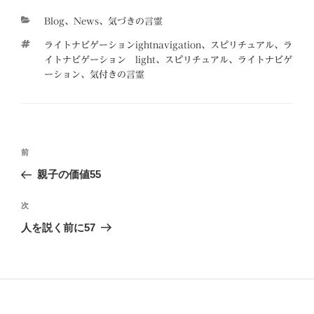
カ
Blog
、
News
、
気づきの言霊
テ
タ
ライトナビゲーションightnavigation、スピリチュアル、ラ
ゴ
グ
イトナビゲーション light、スピリチュアル、ライトナビゲ
リ
ーション、気付きの言霊
ー
投
前
前
稿
の
親子の価値55
ナ
投
ビ
稿
次
次
ゲ
の
人を説く前に57
投
ー
稿
シ
ョ
ン