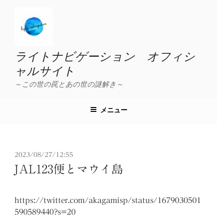
コ
ン
テ
ン
ツ
ライトナビゲーション オフィシ
へ
ャルサイト
ス
～この世の罠とあの世の謎解き～
キ
ッ
プ
メニュー
投
2023/08/27/12:55
稿
JAL123便とマウイ島
日:
https://twitter.com/akagamisp/status/1679030501
590589440?s=20