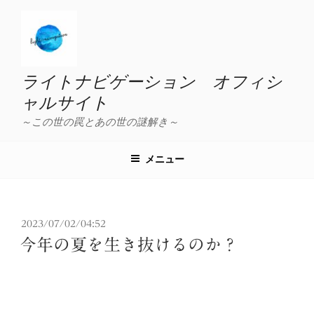
コ
ン
テ
ン
ツ
ライトナビゲーション オフィシ
へ
ャルサイト
ス
～この世の罠とあの世の謎解き～
キ
ッ
プ
メニュー
投
2023/07/02/04:52
稿
今年の夏を生き抜けるのか？
日: