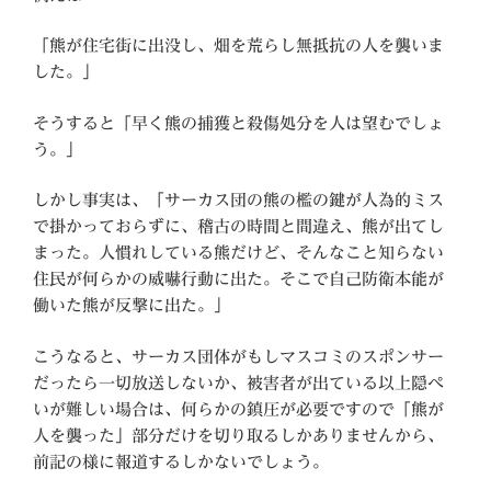
「熊が住宅街に出没し、畑を荒らし無抵抗の人を襲いま
した。」
そうすると「早く熊の捕獲と殺傷処分を人は望むでしょ
う。」
しかし事実は、「サーカス団の熊の檻の鍵が人為的ミス
で掛かっておらずに、稽古の時間と間違え、熊が出てし
まった。人慣れしている熊だけど、そんなこと知らない
住民が何らかの威嚇行動に出た。そこで自己防衛本能が
働いた熊が反撃に出た。」
こうなると、サーカス団体がもしマスコミのスポンサー
だったら一切放送しないか、被害者が出ている以上隠ぺ
いが難しい場合は、何らかの鎮圧が必要ですので「熊が
人を襲った」部分だけを切り取るしかありませんから、
前記の様に報道するしかないでしょう。