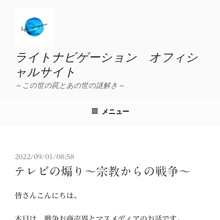
コ
ン
テ
ン
ツ
ライトナビゲーション オフィシ
へ
ャルサイト
ス
～この世の罠とあの世の謎解き～
キ
ッ
プ
メニュー
投
2022/09/01/08:58
稿
テレビの煽り～宗教からの戦争～
日:
皆さんこんにちは。
本日は、戦争お商売界とマスメディアのお話です。