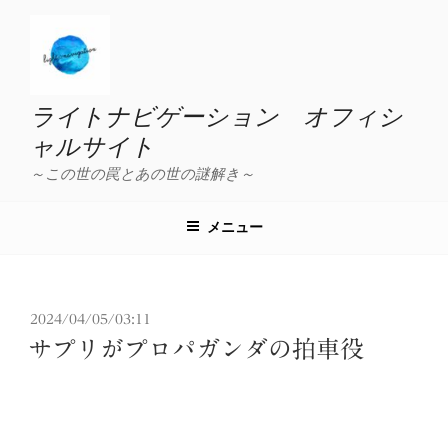
コ
ン
テ
ン
ツ
ライトナビゲーション オフィシ
へ
ャルサイト
ス
～この世の罠とあの世の謎解き～
キ
ッ
プ
メニュー
投
2024/04/05/03:11
稿
サプリがプロパガンダの拍車役
日: