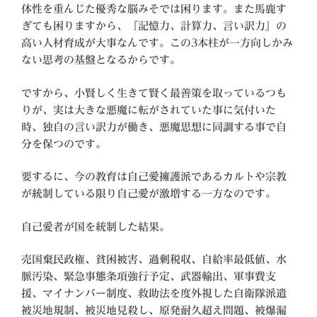
体性を重んじた優秀な脳みそでは困ります。また馬鹿す
ぎても困りますから、『記憶力、計算力、言い訳力』の
高い人材育成が大事なんです。この3本柱が一方向しかみ
ない思考の基盤となるからです。
ですから、小賢しく生きて賢く最善策を取っているつも
りが、実は大きな悪魔に転がされていた事に気付いた
時、独自の言い訳力が働き、悪魔思想に同調する事で自
分を保つのです。
要するに、今の教育は自己愛擁護派であるカルトや宗教
が統制している限り自己愛が激増する一方なのです。
自己愛者が国を統制した結果。
売国棄民政権、貧困被害、過剰税収、自給率最低値、水
脈汚染、緊急事態条項強行予定、武器輸出、軍事費支
援、マイナンバー制度、救助法を度外視した自衛隊派遣
被災地規制、被災地見殺し、原発耐久超え問題、被爆漏