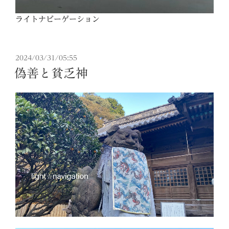
ライトナビーゲーション
投
2024/03/31/05:55
稿
偽善と貧乏神
日: