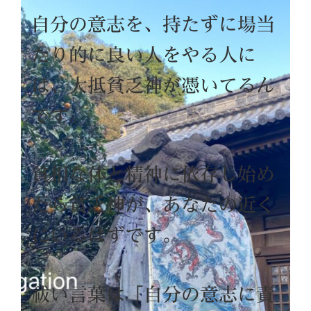
自分の意志を、持たずに場当
たり的に良い人をやる人に
は、大抵貧乏神が憑いてるん
です。
貧相な体と精神に依存し始め
たら貧乏神が、あなたの近く
にいるはずです。
祓い言葉は「自分の意志に責