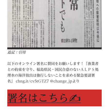
追記：引用
以下のオンライン署名に賛同をお願いします！「漁業者
との約束を守り、福島県民・国民合意のないＡＬＰＳ処
理水の海洋放出は強行しないことを求める緊急要請署
名」 chng.it/cv5tGTZ7 @change_jpより
署名はこちら✍