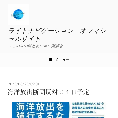
コ
ン
テ
ン
ツ
ライトナビゲーション オフィシ
へ
ャルサイト
ス
～この世の罠とあの世の謎解き～
キ
ッ
プ
メニュー
投
2023/08/23/09:01
稿
海洋放出断固反対２４日予定
日: