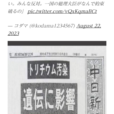
い。みんな反対。一国の総理大臣がなんで約束
破るの』
pic.twitter.com/vQxKqmaBCt
— コダマ (@kodama1234567)
August 22,
2023