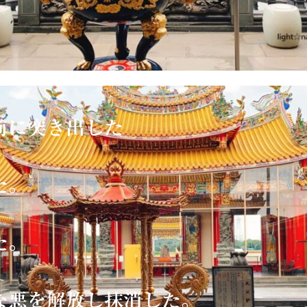
前に突き出した
迎した。
えた。
な悪を解放し抹消した。