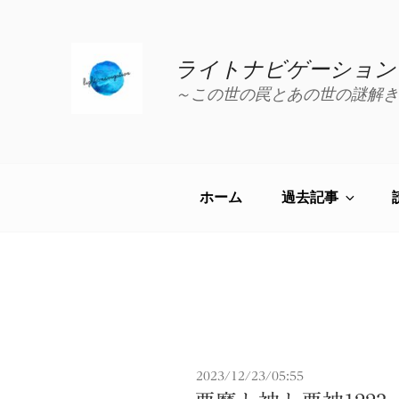
コ
ン
テ
ライトナビゲーション
ン
～この世の罠とあの世の謎解き
ツ
へ
ス
キ
ッ
ホーム
過去記事
プ
投
2023/12/23/05:55
稿