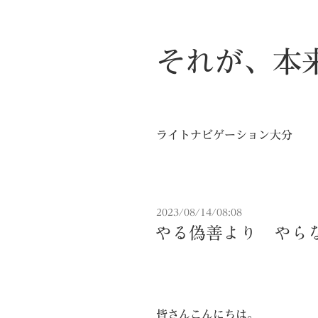
それが、本
ライトナビゲーション大分
投
2023/08/14/08:08
稿
やる偽善より やら
日:
皆さんこんにちは。