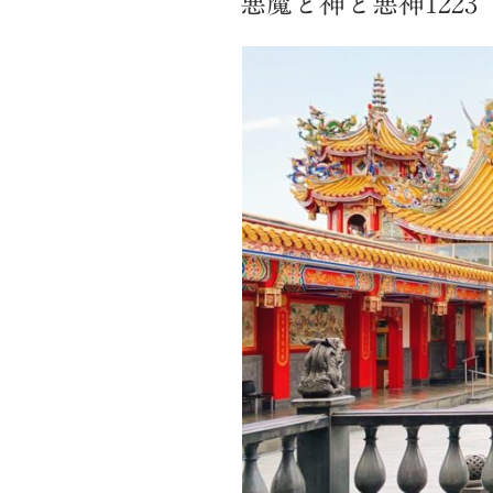
悪魔と神と悪神1223
日: