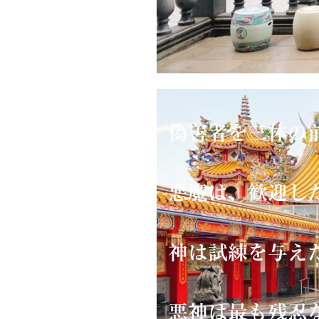
偽善者を三体の
悪魔は、歓
神は試練を与
悪神は最も残忍