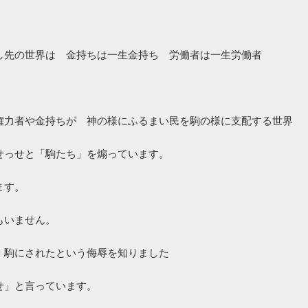
し先の世界は　金持ちは一生金持ち　労働者は一生労働者



権力者や金持ちが　神の様にふるまい民を駒の様に支配する世界　

っせと「駒たち」を煽っています。

す。

いません。

駒にされたという侮辱を知りました

」と言っています。
