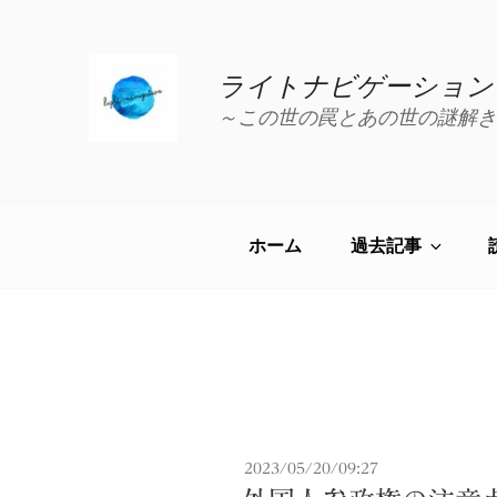
コ
ン
テ
ライトナビゲーション
ン
～この世の罠とあの世の謎解き
ツ
へ
ス
キ
ッ
ホーム
過去記事
プ
投
2023/05/20/09:27
稿