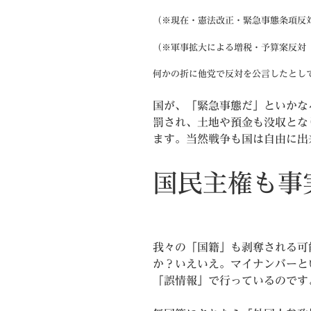
（※現在・憲法改正・緊急事態条項反
（※軍事拡大による増税・予算案反対
何かの折に他党で反対を公言したとし
国が、「緊急事態だ」といかな
罰され、土地や預金も没収とな
ます。当然戦争も国は自由に出
国民主権も事
我々の「国籍」も剥奪される可
か？いえいえ。マイナンバーと
「誤情報」で行っているのです