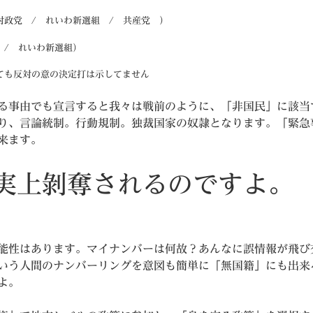
対政党 / れいわ新選組 / 共産党 ）
 / れいわ新選組）
ても反対の意の決定打は示してません
る事由でも宣言すると我々は戦前のように、「非国民」に該当
り、言論統制。行動規制。独裁国家の奴隷となります。「緊急
来ます。
実上剝奪されるのですよ。
能性はあります。マイナンバーは何故？あんなに誤情報が飛び
いう人間のナンバーリングを意図も簡単に「無国籍」にも出来
よ。