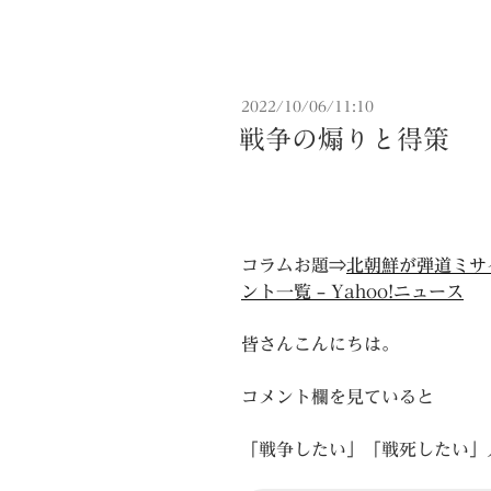
投
2022/10/06/11:10
稿
戦争の煽りと得策
日:
コラムお題⇒
北朝鮮が弾道ミサ
ント一覧 – Yahoo!ニュース
皆さんこんにちは。
コメント欄を見ていると
「戦争したい」「戦死したい」