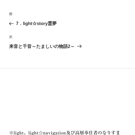
投
前
前
稿
の
7．light☆story霊夢
ナ
投
ビ
稿
次
次
ゲ
の
来音と千音～たましいの物語2～
投
ー
稿
シ
ョ
ン
※
light、light☆navigation及び高層奉仕者のなりすま