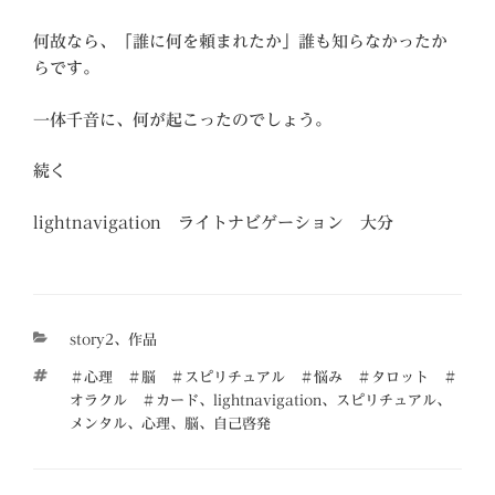
何故なら、「誰に何を頼まれたか」誰も知らなかったか
らです。
一体千音に、何が起こったのでしょう。
続く
lightnavigation ライトナビゲーション 大分
カ
story2
、
作品
テ
タ
＃心理 ＃脳 ＃スピリチュアル ＃悩み ＃タロット ＃
ゴ
グ
オラクル ＃カード
、
lightnavigation
、
スピリチュアル
、
リ
メンタル
、
心理
、
脳
、
自己啓発
ー