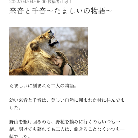
投
2022/04/04/06:00
投稿者:
light
稿
来音と千音～たましいの物語～
日:
たましいに刻まれた二人の物語。
幼い来音と千音は、美しい自然に囲まれた村に住んでま
した。
野山を駆け回るのも、野花を摘みに行くのもいつも一
緒。明けても暮れても二人は、飽きることなくいつも一
緒でした。