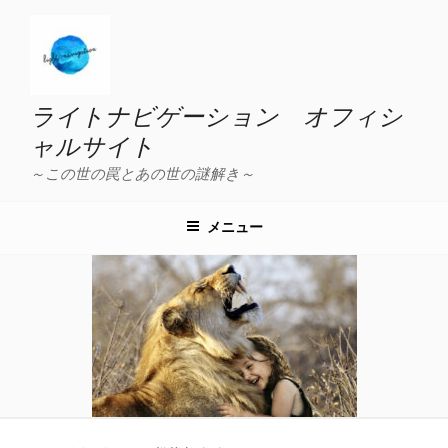
コ
ン
テ
ン
ツ
ライトナビゲーション オフィシ
へ
ャルサイト
ス
～この世の罠とあの世の謎解き～
キ
ッ
プ
メニュー