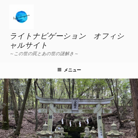
コ
ン
テ
ン
ツ
ライトナビゲーション オフィシ
へ
ャルサイト
ス
～この世の罠とあの世の謎解き～
キ
ッ
プ
メニュー