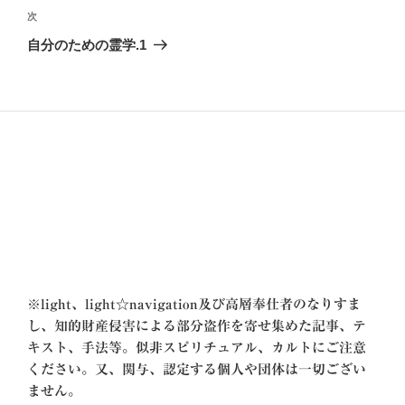
ビ
稿
次
次
ゲ
の
自分のための霊学.1
投
ー
稿
シ
ョ
ン
※
light、light☆navigation及び高層奉仕者のなりすま
し、知的財産侵害による部分盗作を寄せ集めた記事、テ
キスト、手法等。似非スピリチュアル、カルトにご注意
ください。又、関与、認定する個人や団体は一切ござい
ません。