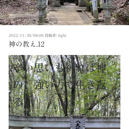
投
2022/11/30/08:08
投稿者:
light
稿
神の教え.12
日:
辛い思いも祈れば神
の、強い力で生き返
る