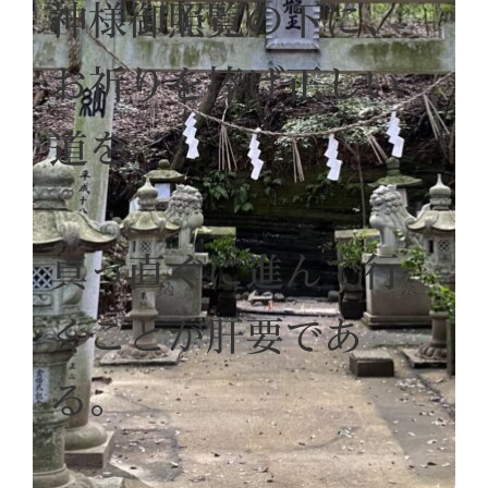
神様御照覧の下に、
お祈りを捧げ正しい
道を
真っ直ぐに進んで行
くことが肝要であ
る。