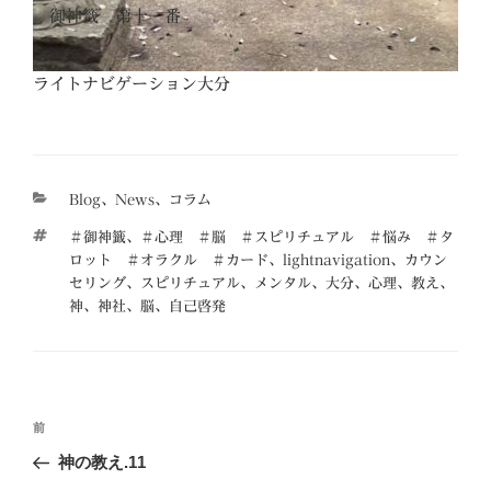
御神籤 第十一番
ライトナビゲーション大分
カ
Blog
、
News
、
コラム
テ
タ
＃御神籤
、
＃心理 ＃脳 ＃スピリチュアル ＃悩み ＃タ
ゴ
グ
ロット ＃オラクル ＃カード
、
lightnavigation
、
カウン
リ
セリング
、
スピリチュアル
、
メンタル
、
大分
、
心理
、
教え
、
ー
神
、
神社
、
脳
、
自己啓発
投
前
前
稿
の
神の教え.11
ナ
投