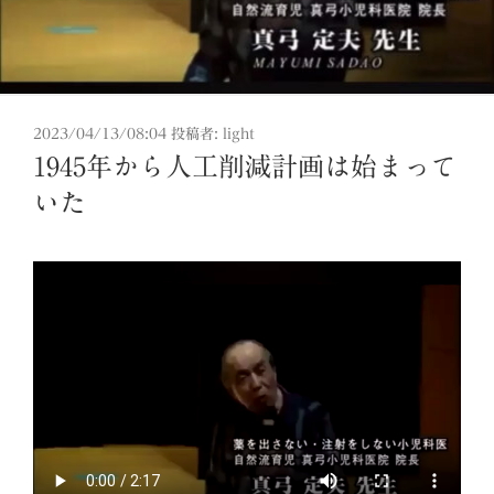
投
2023/04/13/08:04
投稿者:
light
稿
1945年から人工削減計画は始まって
日:
いた