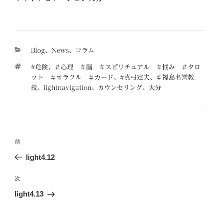
カ
Blog
、
News
、
コラム
テ
タ
#危険
、
＃心理 ＃脳 ＃スピリチュアル ＃悩み ＃タロ
ゴ
グ
ット ＃オラクル ＃カード
、
#真弓定夫
、
♯福島名誉教
リ
授
、
lightnavigation
、
カウンセリング
、
大分
ー
投
前
前
稿
の
light4.12
ナ
投
ビ
稿
次
次
ゲ
の
light4.13
投
ー
稿
シ