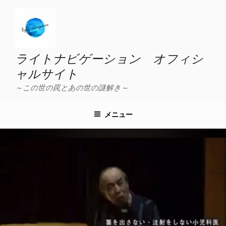
コ
ン
テ
ン
ツ
ライトナビゲーション オフィシ
へ
ャルサイト
ス
～この世の罠とあの世の謎解き～
キ
ッ
プ
メニュー