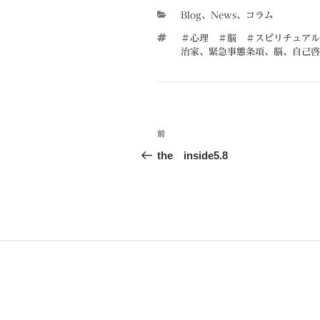
カ
Blog
、
News
、
コラム
テ
タ
＃心理 ＃脳 ＃スピリチュアル
ゴ
グ
治家
、
緊急事態条項
、
脳
、
自己啓
リ
ー
投
前
前
稿
の
the inside5.8
投
ナ
稿
ビ
ゲ
ー
シ
ョ