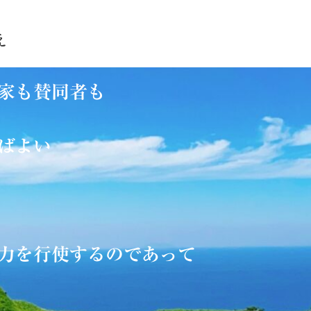
え
治家も賛同者も
行けばよい
ぶり
力を行使するのであって