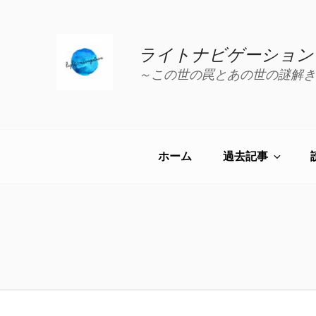
コ
ン
テ
ライトナビゲーション
ン
～この世の罠とあの世の謎解き
ツ
へ
ス
キ
ッ
ホーム
過去記事
プ