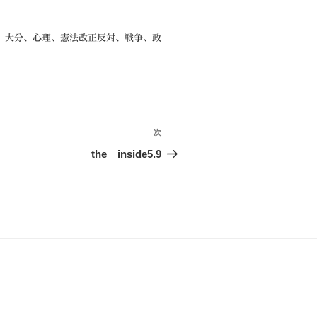
、
大分
、
心理
、
憲法改正反対
、
戦争
、
政
次
次
の
the inside5.9
投
稿