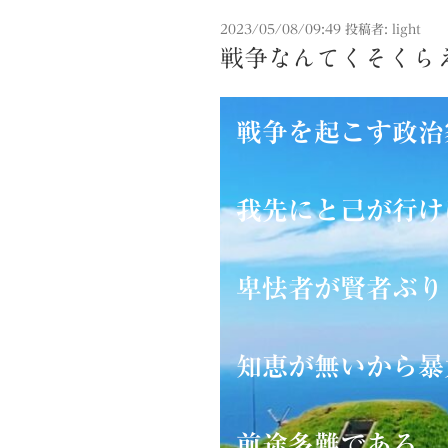
投
2023/05/08/09:49
投稿者:
light
稿
戦争なんてくそくら
日:
戦争を起こす政
我先にと己が
卑怯者が賢者
知恵が無いから暴
前途多難である