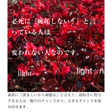
ら
必死に『嫉妬しない！』と言
っている人は
変われない人なのです。
light
素直に「羨ましいから頑張る」と言えて、前向きに努力
できる人は一握りのチャンスから、大きなチャンスを産
み出せます。