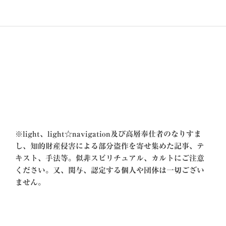
ー
稿
シ
ョ
ン
※
light、light☆navigation及び高層奉仕者のなりすま
し、知的財産侵害による部分盗作を寄せ集めた記事、テ
キスト、手法等。似非スピリチュアル、カルトにご注意
ください。又、関与、認定する個人や団体は一切ござい
ません。