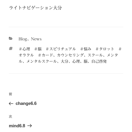
ライトナビゲーション大分
カ
Blog
、
News
テ
タ
＃心理 ＃脳 ＃スピリチュアル ＃悩み ＃タロット ＃
ゴ
グ
オラクル ＃カード
、
カウンセリング
、
スクール
、
メンタ
リ
ル
、
メンタルスクール
、
大分
、
心理
、
脳
、
自己啓発
ー
投
前
前
稿
の
change6.6
ナ
投
ビ
稿
次
次
ゲ
の
mind6.8
投