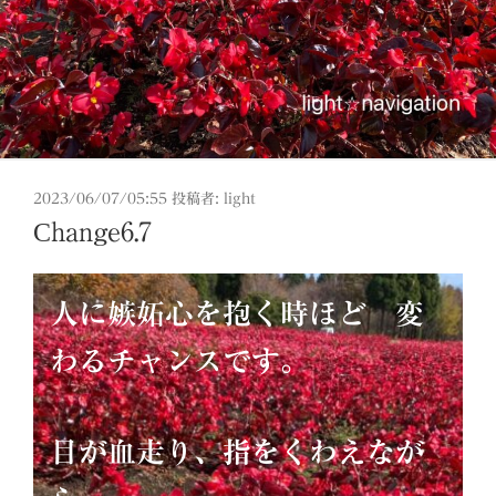
投
2023/06/07/05:55
投稿者:
light
稿
Change6.7
日:
人に嫉妬心を抱く時ほど 変
わるチャンスです。
目が血走り、指をくわえなが