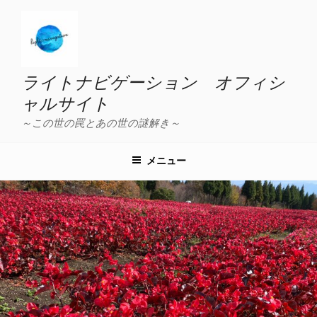
コ
ン
テ
ン
ツ
ライトナビゲーション オフィシ
へ
ャルサイト
ス
～この世の罠とあの世の謎解き～
キ
ッ
プ
メニュー