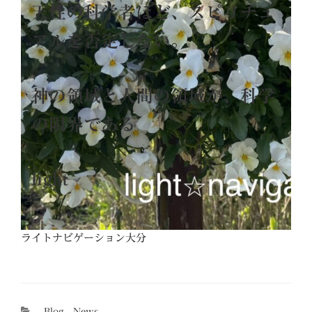
天性の科学者ほど、スピリチュ
アルを否定しない。
神の領域と人間の領域が、科学
の限界である
light
ライトナビゲーション大分
カ
Blog
、
News