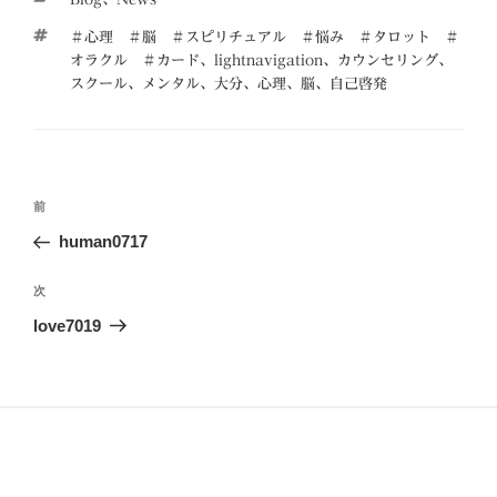
テ
タ
＃心理 ＃脳 ＃スピリチュアル ＃悩み ＃タロット ＃
ゴ
グ
オラクル ＃カード
、
lightnavigation
、
カウンセリング
、
リ
スクール
、
メンタル
、
大分
、
心理
、
脳
、
自己啓発
ー
投
前
前
稿
の
human0717
ナ
投
ビ
稿
次
次
ゲ
の
love7019
投
ー
稿
シ
ョ
ン