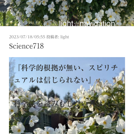
投
2023/07/18/05:55
投稿者:
light
稿
Science718
日:
『
科学的根拠が無い、スピリチ
ュアルは信じられない』
科学誌を読みもしない人は言
う。