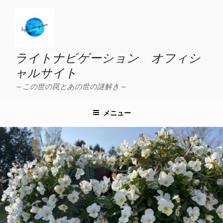
コ
ン
テ
ン
ツ
ライトナビゲーション オフィシ
へ
ャルサイト
ス
～この世の罠とあの世の謎解き～
キ
ッ
プ
メニュー