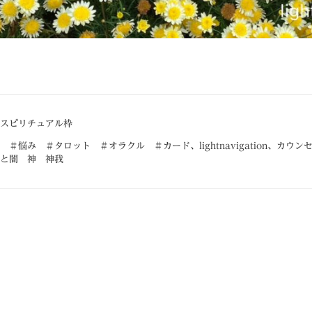
スピリチュアル枠
 ＃悩み ＃タロット ＃オラクル ＃カード
、
lightnavigation
、
カウン
と闇 神 神我