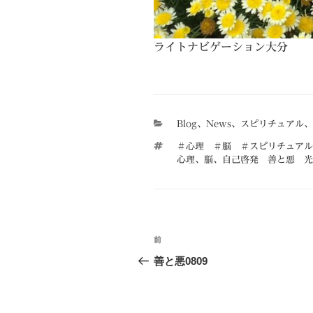
ライトナビゲーション大分
カ
Blog
、
News
、
スピリチュアル
、
テ
タ
＃心理 ＃脳 ＃スピリチュアル
ゴ
グ
心理
、
脳
、
自己啓発 善と悪 光
リ
ー
投
前
前
稿
の
善と悪0809
投
ナ
稿
ビ