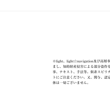
ゲ
ー
シ
ョ
ン
※
light、light☆navigation及
まし、知的財産侵害による部分盗作
事、テキスト、手法等。似非スピリ
トにご注意ください。又、関与、認
体は一切ございません。