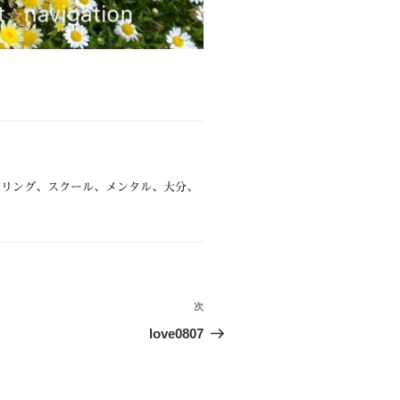
セリング
、
スクール
、
メンタル
、
大分
、
次
次
の
love0807
投
稿