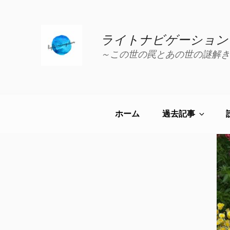
コ
ン
テ
ライトナビゲーション
ン
～この世の罠とあの世の謎解き
ツ
へ
ス
キ
ッ
ホーム
過去記事
プ