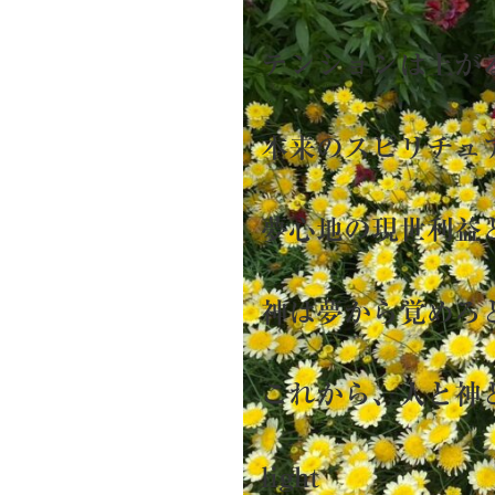
テンションは上
本来のスピリチュ
夢心地の現世利
神は夢から覚めろ
これから、人と神
light