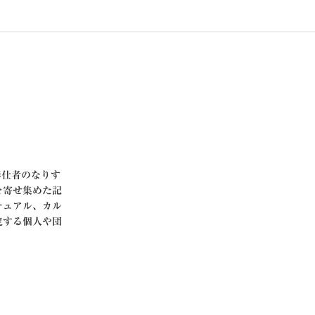
び高層奉仕者のなりす
を寄せ集めた記
チュアル、カル
定する個人や団