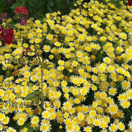
がるが魂は向上しない。
アルとは
益とは真逆である。
と言っている。
との絆が試される。