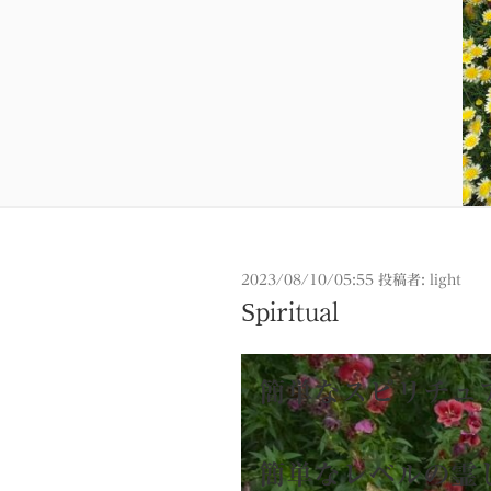
投
2023/08/10/05:55
投稿者:
light
稿
Spiritual
日:
簡単なスピリチ
簡単なレベルの