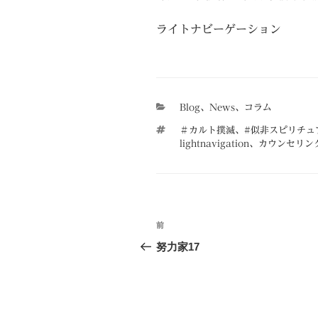
ライトナビーゲーション
カ
Blog
、
News
、
コラム
テ
タ
＃カルト撲滅
、
#似非スピリチュ
ゴ
グ
lightnavigation
、
カウンセリン
リ
ー
投
前
前
稿
の
努力家17
投
ナ
稿
ビ