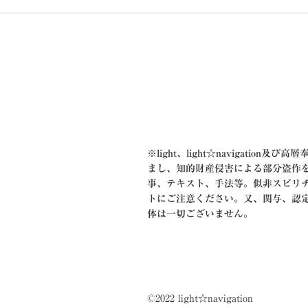
ゲ
ー
シ
ョ
ン
※
light、light☆navigation及
まし、知的財産侵害による部分盗作
事、テキスト、手法等。似非スピリ
トにご注意ください。又、関与、認
体は一切ございません。
©2022 light☆navigation