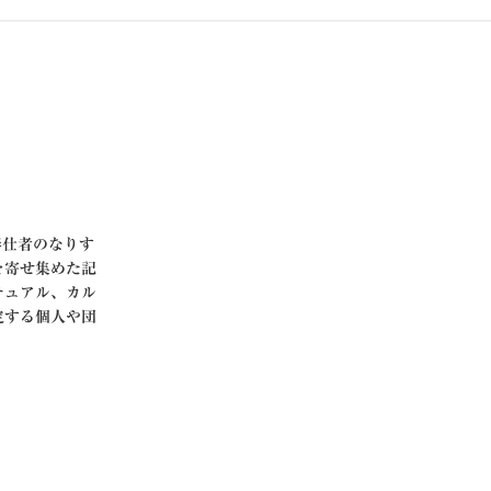
び高層奉仕者のなりす
を寄せ集めた記
チュアル、カル
定する個人や団