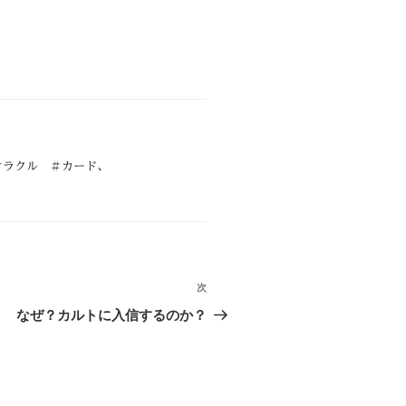
オラクル ＃カード
、
次
次
の
なぜ？カルトに入信するのか？
投
稿