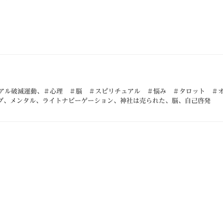
アル破滅運動
、
＃心理 ＃脳 ＃スピリチュアル ＃悩み ＃タロット ＃
グ
、
メンタル
、
ライトナビーゲーション
、
神社は売られた
、
脳
、
自己啓発