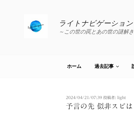
コ
ン
テ
ライトナビゲーション
ン
～この世の罠とあの世の謎解き
ツ
へ
ス
キ
ッ
ホーム
過去記事
プ
投
2024/04/21/07:39
投稿者:
light
稿
予言の先 似非スピ
日: