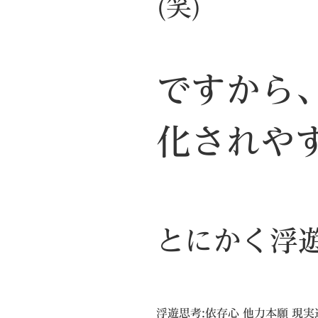
(笑)
ですから
化されや
とにかく浮
浮遊思考:依存心 他力本願 現実