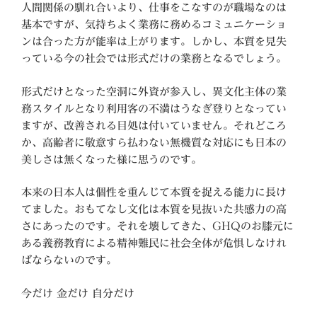
人間関係の馴れ合いより、仕事をこなすのが職場なのは
基本ですが、気持ちよく業務に務めるコミュニケーショ
ンは合った方が能率は上がります。しかし、本質を見失
っている今の社会では形式だけの業務となるでしょう。
形式だけとなった空洞に外資が参入し、異文化主体の業
務スタイルとなり利用客の不満はうなぎ登りとなってい
ますが、改善される目処は付いていません。それどころ
か、高齢者に敬意すら払わない無機質な対応にも日本の
美しさは無くなった様に思うのです。
本来の日本人は個性を重んじて本質を捉える能力に長け
てました。おもてなし文化は本質を見抜いた共感力の高
さにあったのです。それを壊してきた、GHQのお膝元に
ある義務教育による精神難民に社会全体が危惧しなけれ
ばならないのです。
今だけ 金だけ 自分だけ