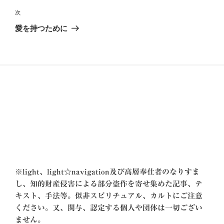
ビ
稿
次
次
ゲ
の
愛を持つために
投
ー
稿
シ
ョ
ン
※
light、light☆navigation及び高層奉仕者のなりすま
し、知的財産侵害による部分盗作を寄せ集めた記事、テ
キスト、手法等。似非スピリチュアル、カルトにご注意
ください。又、関与、認定する個人や団体は一切ござい
ません。