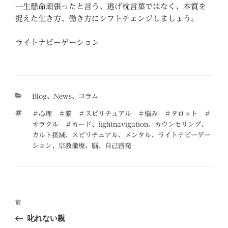
一生懸命頑張ったと言う、逃げ枕言葉ではなく、本質を
捉えた生き方、働き方にシフトチェンジしましょう。
ライトナビーゲーション
カ
Blog
、
News
、
コラム
テ
タ
＃心理 ＃脳 ＃スピリチュアル ＃悩み ＃タロット ＃
ゴ
グ
オラクル ＃カード
、
lightnavigation
、
カウンセリング
、
リ
カルト撲滅
、
スピリチュアル
、
メンタル
、
ライトナビーゲー
ー
ション
、
宗教撤廃
、
脳
、
自己啓発
投
前
前
稿
の
叱れない親
ナ
投