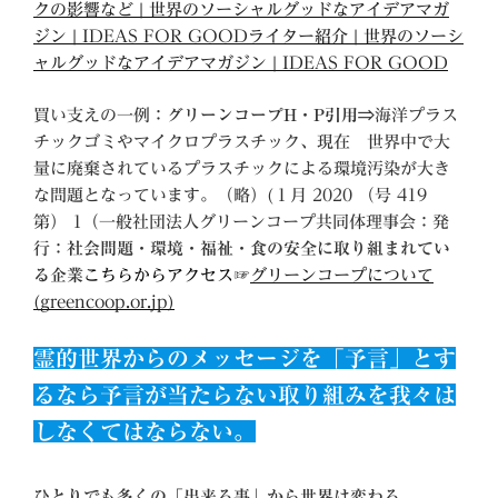
クの影響など | 世界のソーシャルグッドなアイデアマガ
ジン | IDEAS FOR GOOD
ライター紹介 | 世界のソーシ
ャルグッドなアイデアマガジン | IDEAS FOR GOOD
買い支えの一例：
グリーンコープH・P引用⇒
海洋プラス
チックゴミやマイクロプラスチック、現在 世界中で大
量に廃棄されているプラスチックによる環境汚染が大き
な問題となっています。（略）(１月 2020 （号 419
第） 1（一般社団法人グリーンコープ共同体理事会：発
行：
社会問題・環境・福祉・食の安全に取り組まれてい
る企業
こちらからアクセス☞
グリーンコープについて
(greencoop.or.jp)
霊的世界からのメッセージを「予言」とす
るなら予言が当たらない取り組みを我々は
しなくてはならない。
ひとりでも多くの「出来る事」から世界は変わる