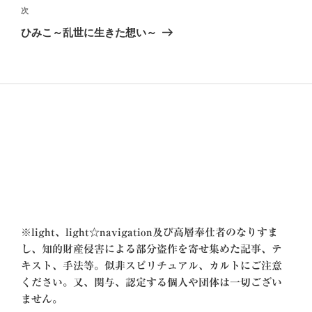
ビ
稿
次
次
ゲ
の
ひみこ～乱世に生きた想い～
投
ー
稿
シ
ョ
ン
※
light、light☆navigation及び高層奉仕者のなりすま
し、知的財産侵害による部分盗作を寄せ集めた記事、テ
キスト、手法等。似非スピリチュアル、カルトにご注意
ください。又、関与、認定する個人や団体は一切ござい
ません。