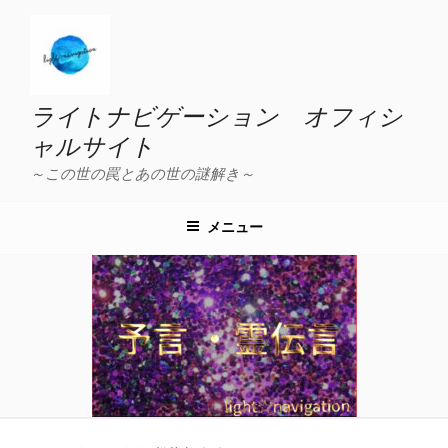
コ
ン
テ
ン
ツ
ライトナビゲーション オフィシ
へ
ャルサイト
ス
～この世の罠とあの世の謎解き～
キ
ッ
プ
メニュー