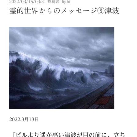
投
2022/03/15/03:31
投稿者:
light
稿
霊的世界からのメッセージ③津波
日:
2022.3月13日
『
ビルより遥か高い津波が目の前に、立ち