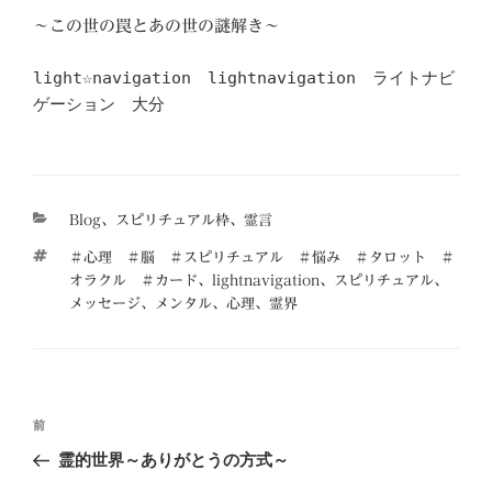
～この世の罠とあの世の謎解き～
light☆navigation lightnavigation ライトナビ
ゲーション 大分
カ
Blog
、
スピリチュアル枠
、
霊言
テ
タ
＃心理 ＃脳 ＃スピリチュアル ＃悩み ＃タロット ＃
ゴ
グ
オラクル ＃カード
、
lightnavigation
、
スピリチュアル
、
リ
メッセージ
、
メンタル
、
心理
、
霊界
ー
投
前
前
稿
の
霊的世界～ありがとうの方式～
ナ
投