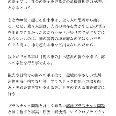
の安全又は、社会の安全を守る者の危機管理能力が救い
となるという。
まとめ⇒
世に起こる出来事は、全て人の思考から始ま
る。なぜ、我々人類は、人間の生存を脅かすほどの汚染
を阻止できなかったのだろうか？汚染リスクがクリアに
ならないものは、神の警告の境界線なのではないだろ
か？人間は、神を超える事など出来ないのだから。
我々ができる事は「海の恵み」へ感謝の祈りを捧げ、海
への奉仕を行う事である。
観光や日常での海へのポイ捨て・環境にやさしい洗剤・
汚物を海へ捨てない等。
プラスチック問題への取り組
み・実践企業を買い支える等。日常のできる事を確実に
行う
プラスチック問題を詳しく知る
⇒
海洋プラスチック問題
とは？数字と事実・原因・解決策、マイクロプラスチッ