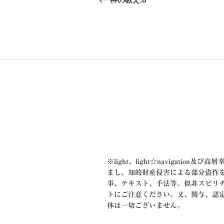
投
ナ
稿
ビ
ゲ
ー
シ
ョ
ン
※
light、light☆navigation及
まし、知的財産侵害による部分盗作
事、テキスト、手法等。似非スピリ
トにご注意ください。又、関与、認
体は一切ございません。