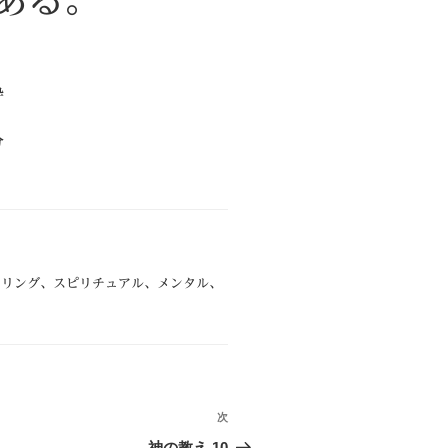
ある。
粋
分
セリング
、
スピリチュアル
、
メンタル
、
次
次
の
神の教え.10