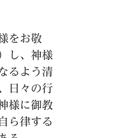
様をお敬
）し、神様
なるよう清
、日々の行
神様に御教
自ら律する