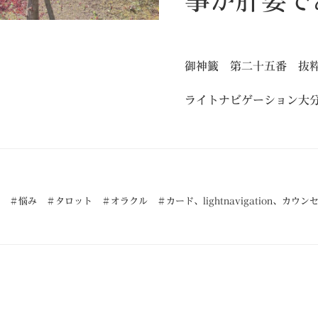
事が肝要で
御神籤 第二十五番 抜
ライトナビゲーション大
 ＃悩み ＃タロット ＃オラクル ＃カード
、
lightnavigation
、
カウン