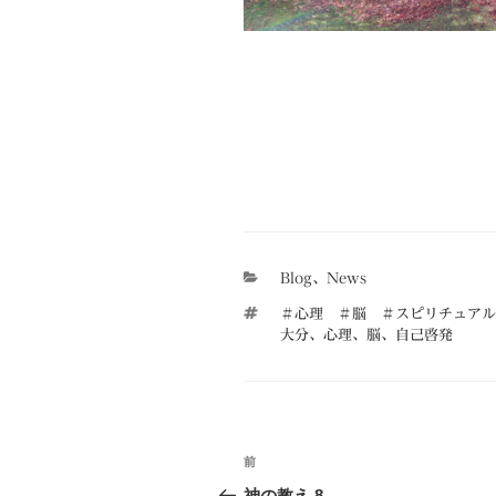
カ
Blog
、
News
テ
タ
＃心理 ＃脳 ＃スピリチュアル
ゴ
グ
大分
、
心理
、
脳
、
自己啓発
リ
ー
投
前
前
稿
の
神の教え.8