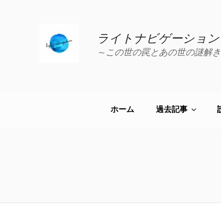
コ
ン
テ
ライトナビゲーション
ン
～この世の罠とあの世の謎解き
ツ
へ
ス
キ
ッ
ホーム
過去記事
プ