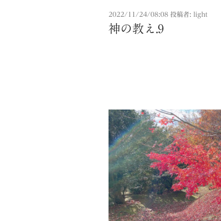
投
2022/11/24/08:08
投稿者:
light
稿
神の教え.9
日: