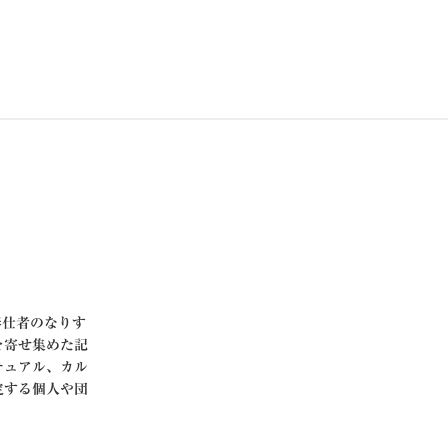
び高層奉仕者のなりす
を寄せ集めた記
チュアル、カル
定する個人や団