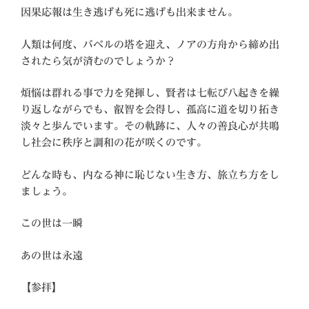
因果応報は生き逃げも死に逃げも出来ません。
人類は何度、バベルの塔を迎え、ノアの方舟から締め出
されたら気が済むのでしょうか？
煩悩は群れる事で力を発揮し、賢者は七転び八起きを繰
り返しながらでも、叡智を会得し、孤高に道を切り拓き
淡々と歩んでいます。その軌跡に、人々の善良心が共鳴
し社会に秩序と調和の花が咲くのです。
どんな時も、内なる神に恥じない生き方、旅立ち方をし
ましょう。
この世は一瞬
あの世は永遠
【参拝】