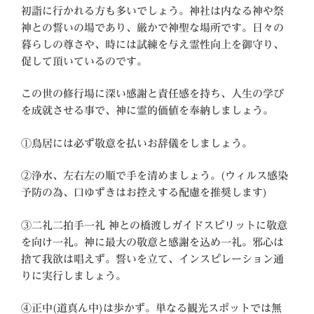
初詣に行かれる方も多いでしょう。神社は内なる神や祭
神との誓いの場であり、厳かで神聖な場所です。日々の
暮らしの尊さや、時には試練を与え霊性向上を御守り、
促して頂いているのです。
この世の修行場に深い感謝と責任感を持ち、人生の学び
を成就させる事で、神に霊的価値を奉納しましょう。
①鳥居には必ず敬意を払いお辞儀をしましょう。
②浄水、左右左の順で手を清めましょう。(ウィルス感染
予防の為、口ゆずきはお控えする配慮を推奨します)
③二礼二拍手一礼 神との橋渡しガイドスピリットに敬意
を向け一礼。神に最大の敬意と感謝を込め一礼。邪心は
捨て我欲は唱えず。誓いを立て、インスピレーション通
りに実行しましょう。
④正中(道真ん中)は歩かず。単なる観光スポットでは無