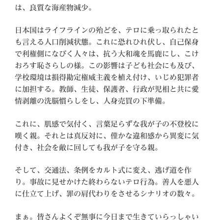
は、良質な海産物減少。
日本国はライフラインの殆どを、テロに乗っ取られたと
も言える人口削減状態。これに恐れひれ伏し、自己保身
で利権側になびく人々は、抗う大和魂を馬鹿にし、こけ
おろす恥さらしの様。この影響は子ども社会にも及び、
学校環境は損得勘定権威主義を植え付け、いじめ犯罪者
に加担する。教師、生徒、保護者、行政が児相と共に愛
情剥離の洗脳慣らしをし、人身売買の下準備。
これに、肌感で気付く、言葉足らずな我が子の不登校に
嘆く親。それとは真反対に、僅かな違和感から異変に気
付き、社会を敵に回しても我が子を守る親。
そして、交通法、条例をカルト式に変え、逃げ道を作
り。事故に見せかけた終わらないテロ行為。善人を悪人
に仕立て上げ、罪の肩代わりをさせるシナリオの数々。
まぁ。皆さんよくぞ無事に今日まで生きていらっしゃい