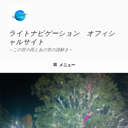
コ
ン
テ
ン
ツ
ライトナビゲーション オフィシ
へ
ャルサイト
ス
～この世の罠とあの世の謎解き～
キ
ッ
プ
メニュー