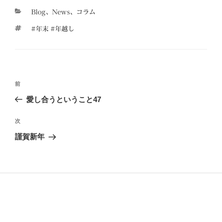
カ
Blog
、
News
、
コラム
テ
タ
#年末 #年越し
ゴ
グ
リ
ー
投
前
前
稿
の
愛し合うということ47
ナ
投
ビ
稿
次
次
ゲ
の
謹賀新年
投
ー
稿
シ
ョ
ン