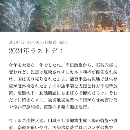
投
2024/12/31/09:36
投稿者:
light
稿
2024年ラストディ
日:
今年も大変な一年でしたね。岸田政権から、石破政権に
変われど、民意は反映されずにカルト利権が優先され続
け、国は切り売りされたまま。能登半島被災地では生存
権が度外視されたままの中途半端な支援と行方不明者放
置、地盤沈下、瓦礫問題にもまばらで節穴だらけ。それ
だけに留まらずに、被災地支援者への嫌がらせ妨害行為
や似非善意利権、盗難の多発の無法地帯。
ウィルス生物兵器、口減らし添加物生成工場の斡旋や農
家、畜産を追いやり、汚染水隠蔽プロバカンダの裏で