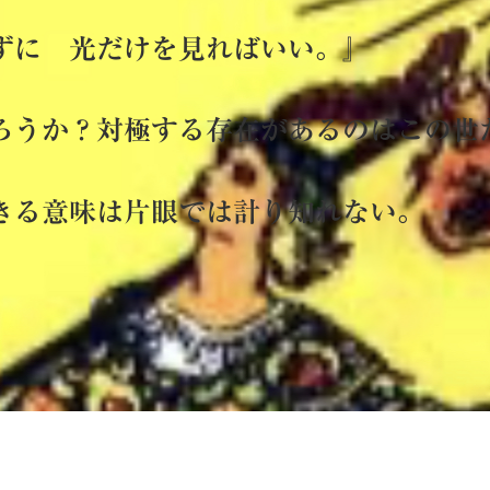
ずに 光だけを見ればいい。
』
ろうか？対極する存在があるのはこの
きる意味は片眼では計り知れない。