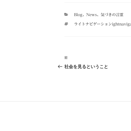
カ
Blog
、
News
、
気づきの言霊
テ
タ
ライトナビゲーションightnav
ゴ
グ
リ
ー
投
前
前
稿
の
社会を見るということ
投
ナ
稿
ビ
ゲ
ー
シ
ョ