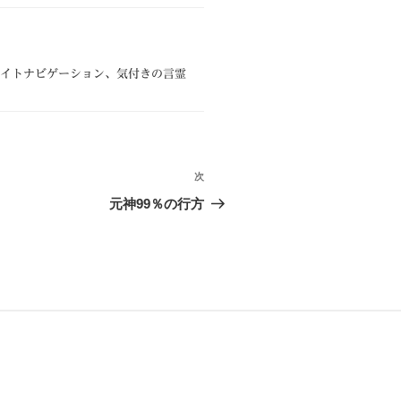
ル、ライトナビゲーション、気付きの言霊
次
次
の
元神99％の行方
投
稿