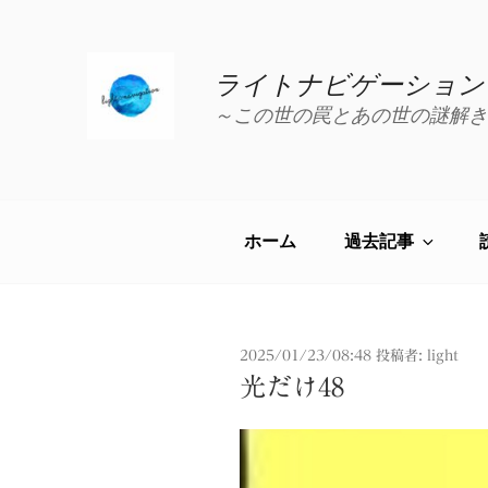
コ
ン
テ
ライトナビゲーション
ン
～この世の罠とあの世の謎解き
ツ
へ
ス
キ
ッ
ホーム
過去記事
プ
投
2025/01/23/08:48
投稿者:
light
稿
光だけ48
日: