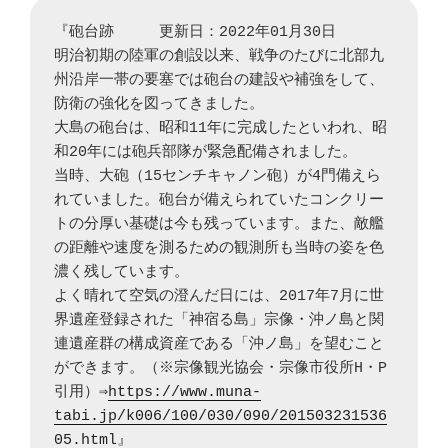
『砲台跡　　　更新日：2022年01月30日

明治初期の陸軍の創設以来、戦争のたびに北部九
州沿岸一帯の要塞では砲台の建設や補強をして、
防衛の強化を図ってきました。

大島の砲台は、昭和11年に完成したといわれ、昭
和20年には砲兵部隊が緊急配備されました。

当時、大砲（15センチキャノン砲）が4門備えら
れていました。砲台が備えられていたコンクリー
トの分厚い基礎は今も残っています。また、敵艦
の距離や速度を測るための観測所も当時の姿を色
濃く残しています。

よく晴れて空気の澄んだ日には、2017年7月に世
界遺産登録された「神宿る島」宗像・沖ノ島と関
連遺産群の構成資産である「沖ノ島」を望むこと
ができます。（※宗像観光協会・宗像市役所H・P
引用）⇒
https://www.muna-
tabi.jp/k006/100/030/090/201503231536
05.html
』