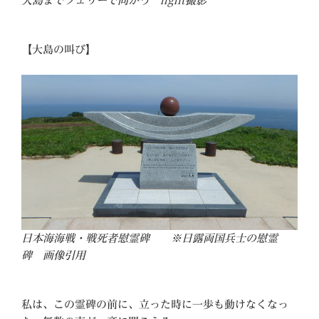
大島までフェリーで向かう light撮影
【大島の叫び】
日本海海戦・戦死者慰霊碑 ※日露両国兵士の慰霊
碑 画像引用
私は、この霊碑の前に、立った時に一歩も動けなくなっ