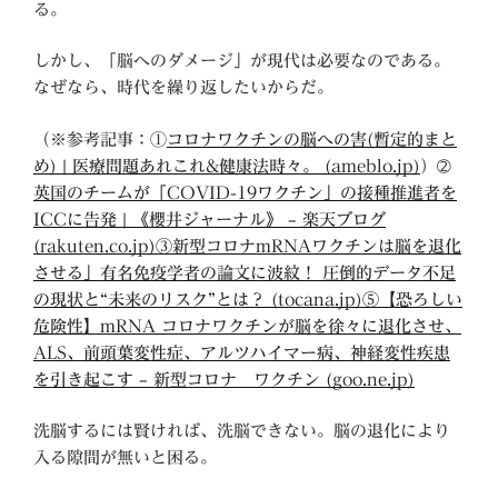
る。
しかし、「脳へのダメージ」が現代は必要なのである。
なぜなら、時代を繰り返したいからだ。
（※参考記事：①
コロナワクチンの脳への害(暫定的まと
め) | 医療問題あれこれ&健康法時々。 (ameblo.jp)
）➁
英国のチームが「COVID-19ワクチン」の接種推進者を
ICCに告発 | 《櫻井ジャーナル》 – 楽天ブログ
(rakuten.co.jp)
③新型コロナmRNAワクチンは脳を退化
させる」有名免疫学者の論文に波紋！ 圧倒的データ不足
の現状と“未来のリスク”とは？ (tocana.jp)
⑤
【恐ろしい
危険性】mRNA コロナワクチンが脳を徐々に退化させ、
ALS、前頭葉変性症、アルツハイマー病、神経変性疾患
を引き起こす – 新型コロナ ワクチン (goo.ne.jp)
洗脳するには賢ければ、洗脳できない。脳の退化により
入る隙間が無いと困る。