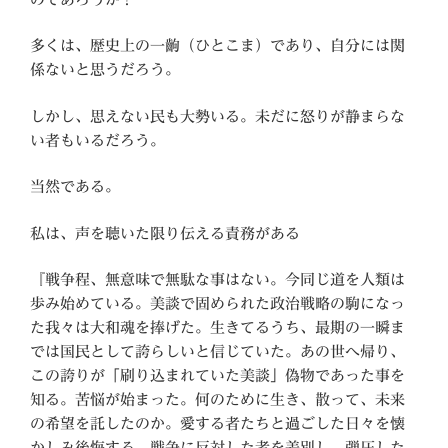
多くは、歴史上の一齣（ひとこま）であり、自分には関
係ないと思うだろう。
しかし、思えない民も大勢いる。未だに怒りが静まらな
い者もいるだろう。
当然である。
私は、声を聴いた限り伝える責務がある
『戦争程、無意味で無駄な事はない。今同じ道を人類は
歩み始めている。美談で固められた政治戦略の駒になっ
た我々は大和魂を捧げた。生きてるうち、最期の一瞬ま
では国民として誇らしいと信じていた。あの世へ帰り、
この誇りが「刷り込まれていた美談」偽物であった事を
知る。苦悩が始まった。何のために生き、散って、未来
の希望を託したのか。愛する者たちと過ごした日々を懐
かしみ後悔する。戦争に反対した者を差別し、弾圧した