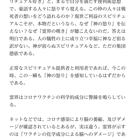
リチュアル好き」と、まるで自分を満たす便利術思想
で、豪語する人々に怒りすら覚える。この枠の人々は戦
死者の想いをどう語れるのか？現世ご利益のスピリチュ
アルこそが、本物だというなら、なぜ「神の怒り」を伝
えない？なぜ「霊界の嘆き」が聴こえないのだ。答えは
明白である。人の犠牲の上に成り立つ幸福に神など宿る
訳がない。神が宿らぬスピリチュアルなど、ただの集団
憑依である。
正常なスピリチュアル提供者と利用者であれば、今この
時、この一瞬も「神の怒り」を感知しているはずだから
である。
霊界はコロナワクチンの科学的成分に警鐘を鳴らしてい
る。
ネットなどでは、コロナ感染により脳の萎縮、及びダメ
ージが確認されているとあるが、実は違う。霊界が示す
のは「ワクチンの化学成分による脳へのダメージ」であ