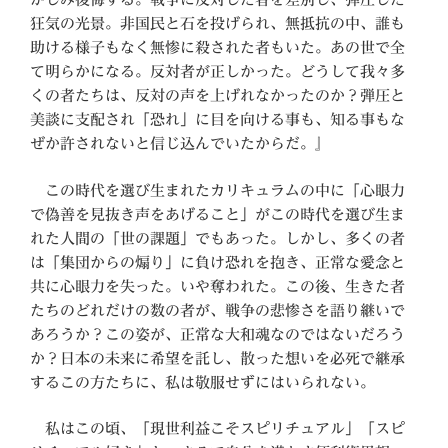
狂気の光景。非国民と石を投げられ、無抵抗の中、誰も
助ける様子もなく無惨に殺された者もいた。あの世で全
て明らかになる。反対者が正しかった。どうして我々多
くの者たちは、反対の声を上げれなかったのか？弾圧と
美談に支配され「恐れ」に目を向ける事も、知る事もな
ぜか許されないと信じ込んでいたからだ。』
この時代を選び生まれたカリキュラムの中に「心眼力
で偽善を見抜き声をあげること」がこの時代を選び生ま
れた人間の「世の課題」でもあった。しかし、多くの者
は「集団からの煽り」に負け恐れを抱き、正常な愛念と
共に心眼力を失った。いや奪われた。この後、生きた者
たちのどれだけの数の者が、戦争の悲惨さを語り継いで
あろうか？この姿が、正常な大和魂なのではないだろう
か？日本の未来に希望を託し、散った想いを必死で継承
するこの方たちに、私は敬服せずにはいられない。
私はこの頃、「現世利益こそスピリチュアル」「スピ