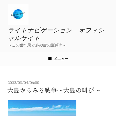
コ
ン
テ
ン
ツ
ライトナビゲーション オフィシ
へ
ャルサイト
ス
～この世の罠とあの世の謎解き～
キ
ッ
プ
メニュー
投
2022/08/04/06:00
稿
大島からみる戦争～大島の叫び～
日: